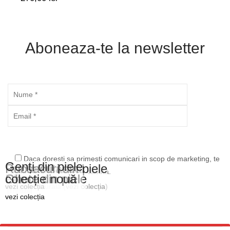
Aboneaza-te la newsletter
Daca doresti sa primesti comunicari in scop de marketing, te
Genți din piele
Pantofi Casual
Rucsacuri din piele
rugam sa bifezi aceasta casuta.
Plicuri din piele
Ghete din piele
colecție nouă
din piele naturală (
vezi colecția
vezi colecția
)
vezi colecția
vezi colecția
vezi colecția