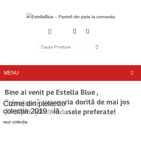
MENU
ACASA
Bine ai venit pe
Estella Blue
,
Selectează categoria dorită de mai jos
DESPRE NOI
Colecția de Stiletto
Cizme din piele
din piele naturală
colecția 2019
pentru a găsi produsele preferate!
CATEGORII
vezi colecția
vezi colecția
PANTOFI CU TOC
PANTOFI CASUAL