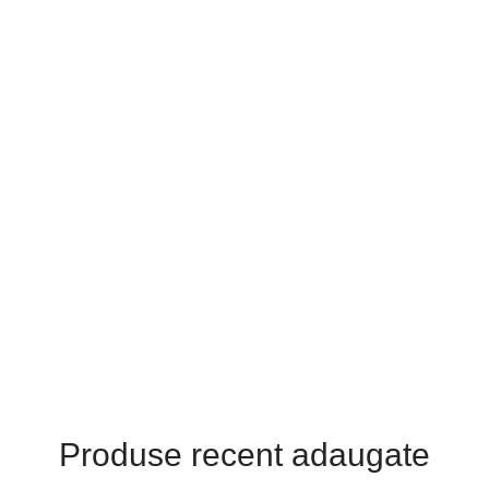
SANDALE
CIZME
GHETE
GENTI
BALERINI
PLICURI
RUCSAC
INFORMATII LIVRARE
TABEL DE CULORI
CONTACT
Produse recent adaugate