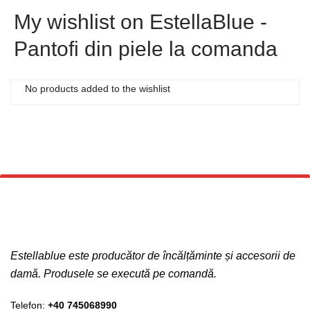
My wishlist on EstellaBlue -
SANDALE
Pantofi din piele la comanda
CIZME
GHETE
No products added to the wishlist
GENTI
BALERINI
PLICURI
RUCSAC
INFORMATII LIVRARE
TABEL DE CULORI
Estellablue este producător de încălțăminte și accesorii de
CONTACT
damă. Produsele se execută pe comandă.
Telefon:
+40 745068990