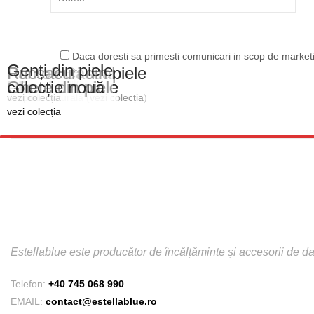
Daca doresti sa primesti comunicari in scop de marketi
Genți din piele
Pantofi Casual
Rucsacuri din piele
Plicuri din piele
Ghete din piele
colecție nouă
din piele naturală (
vezi colecția
vezi colecția
)
vezi colecția
vezi colecția
vezi colecția
Estellablue este producător de încălțăminte și accesorii de
Telefon:
+40 745 068 990
EMAIL:
contact@estellablue.ro