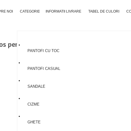
RE NOI
CATEGORII
INFORMATII LIVRARE
TABEL DE CULORI
C
os pentru a găsi produsele preferate!
PANTOFI CU TOC
PANTOFI CASUAL
SANDALE
CIZME
GHETE