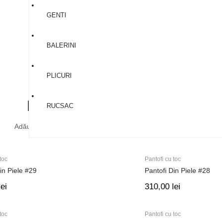
GENTI
BALERINI
PLICURI
Produse recent adaugate
RUCSAC
Adăugăm
produse noi lunar!
Profită
de noile reduceri ale lunii.
toc
Pantofi cu toc
in Piele #29
Pantofi Din Piele #28
lei
310,00
lei
toc
Pantofi cu toc