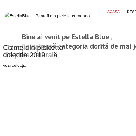
ACASA
DESP
Bine ai venit pe
Estella Blue
,
Selectează categoria dorită de mai j
Colecția de Stiletto
Cizme din piele
din piele naturală
colecția 2019
vezi colecția
vezi colecția