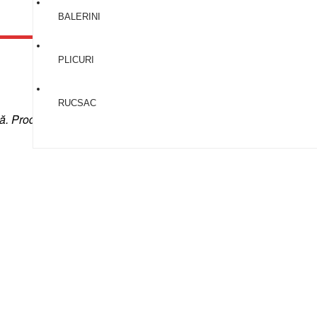
BALERINI
PLICURI
RUCSAC
amă. Produsele se execută pe comandă.