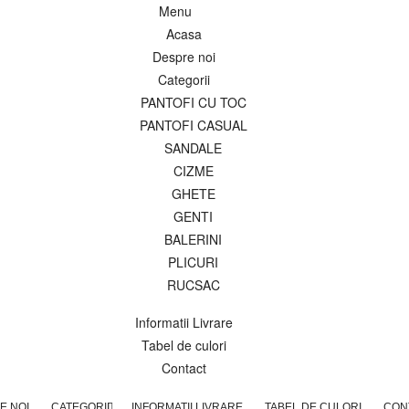
Menu
Acasa
Despre noi
Categorii
PANTOFI CU TOC
PANTOFI CASUAL
SANDALE
CIZME
GHETE
GENTI
BALERINI
PLICURI
RUCSAC
Informatii Livrare
Tabel de culori
Contact
E NOI
CATEGORII
INFORMATII LIVRARE
TABEL DE CULORI
CON