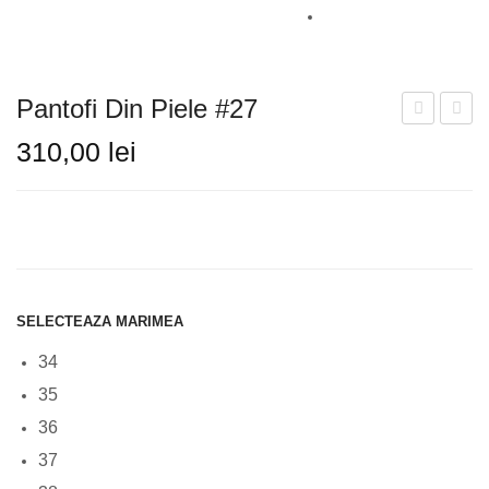
SANDALE
CIZME
Pantofi Din Piele #27
GHETE
din
din
310,00
lei
Piele
Piele
GENTI
#28
#26
BALERINI
PLICURI
RUCSAC
SELECTEAZA MARIMEA
INFORMATII LIVRARE
34
TABEL DE CULORI
35
36
CONTACT
37