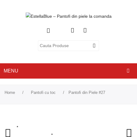
MENU
ACASA
Home
/
Pantofi cu toc
/
Pantofi din Piele #27
DESPRE NOI
CATEGORII
PANTOFI CU TOC
PANTOFI CASUAL