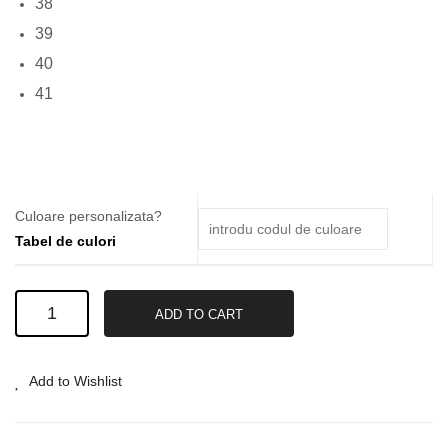
38
39
40
41
Culoare personalizata?
Tabel de culori
Pantofi
ADD TO CART
din
Piele
#27
Add to Wishlist
quantity