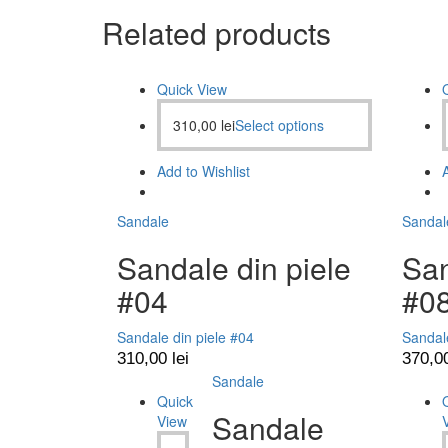
Related products
Quick View
310,00
lei
Select options
Add to Wishlist
Sandale
Sandal
Sandale din piele
San
#04
#0
Sandale din piele #04
Sandale
310,00
lei
370,0
Sandale
Quick
Sandale
View