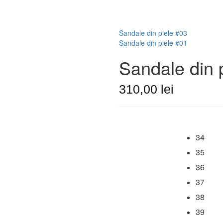
Sandale din piele #03
Sandale din piele #01
Sandale din 
310,00
lei
34
Selecteaza marimea
35
36
37
38
39