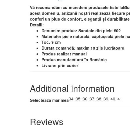
Vă recomandăm cu încredere produsele EstellaBlue 
acest domeniu, artizanii noștri realizează fiecare p
conferi un plus de confort, eleganță și durabilitat
Detalii:
Denumire produs: Sandale din piele #02
Materiate: piele naturală, căptușeală piele n
Toc: 9 cm
Durata comandă: maxim 10 zile lucrătoare
Produs realizat manual
Produs manufacturat în România
Livrare: prin curier
Additional information
34, 35, 36, 37, 38, 39, 40, 41
Selecteaza marimea
Reviews