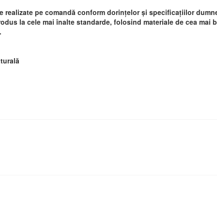
realizate pe comandă conform dorințelor și specificațiilor dumne
rodus la cele mai înalte standarde, folosind materiale de cea mai bu
e.
aturală