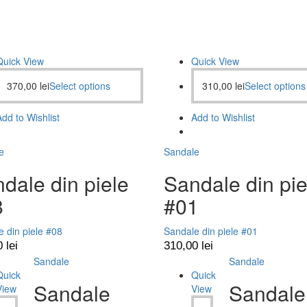
Quick View
Quick View
370,00
lei
Select options
310,00
lei
Select options
Add to Wishlist
Add to Wishlist
e
Sandale
dale din piele
Sandale din pie
8
#01
 din piele #08
Sandale din piele #01
0
lei
310,00
lei
Sandale
Sandale
Quick
Quick
Sandale
Sandale
View
View