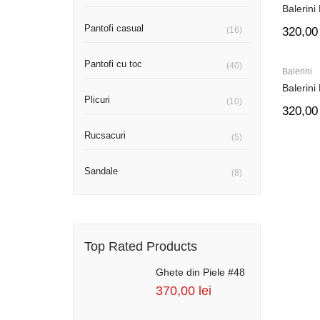
Balerini
Pantofi casual
(16)
320,0
Pantofi cu toc
(40)
Balerini
Balerini
Plicuri
(10)
320,0
Rucsacuri
(5)
Sandale
(8)
Top Rated Products
Ghete din Piele #48
370,00
lei