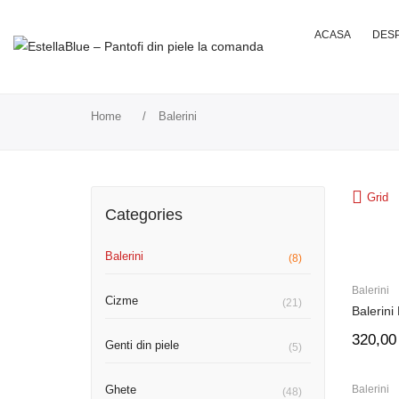
ACASA
DESP
Home
/
Balerini
Grid
Categories
Balerini
(8)
Balerini
Cizme
(21)
Balerini
320,0
Genti din piele
(5)
Ghete
Balerini
(48)