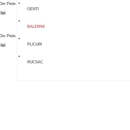
 Din Piele #04
Balerini Din Piele #05
GENTI
0
lei
320,00
lei
BALERINI
Balerini
 Din Piele #08
Balerini Din Piele #09
PLICURI
0
lei
320,00
lei
RUCSAC