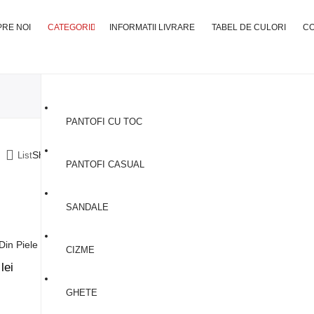
RE NOI
CATEGORII
INFORMATII LIVRARE
TABEL DE CULORI
C
PANTOFI CU TOC
Showing all 8 results
List
PANTOFI CASUAL
SANDALE
Balerini
 Din Piele #01
Balerini Din Piele #02
CIZME
0
lei
320,00
lei
GHETE
Balerini