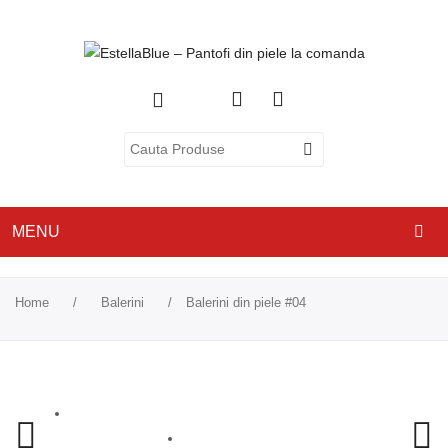
MENU
ACASA
Home
/
Balerini
/
Balerini din piele #04
DESPRE NOI
CATEGORII
PANTOFI CU TOC
PANTOFI CASUAL