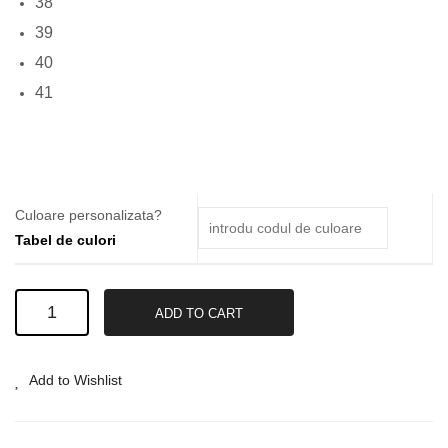
38
39
40
41
Culoare personalizata?
Tabel de culori
Balerini
ADD TO CART
din
piele
#04
Add to Wishlist
quantity