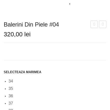
SANDALE
CIZME
Balerini Din Piele #04
GHETE
din
din
320,00
lei
piele
piele
GENTI
#03
#05
BALERINI
PLICURI
RUCSAC
SELECTEAZA MARIMEA
INFORMATII LIVRARE
34
TABEL DE CULORI
35
36
CONTACT
37