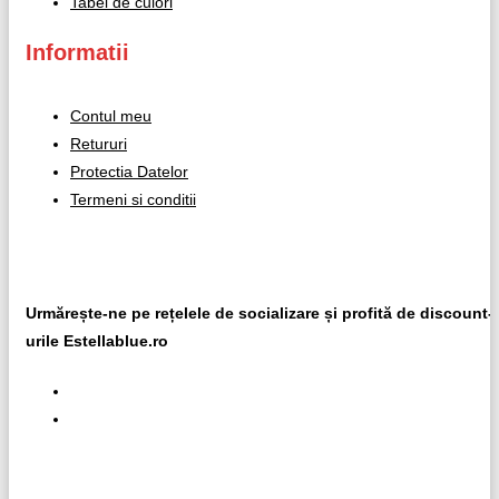
Tabel de culori
Informatii
Contul meu
Retururi
Protectia Datelor
Termeni si conditii
Social Media
Urmărește-ne pe rețelele de socializare și profită de discount-
urile Estellablue.ro