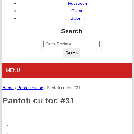
Rucsacuri
Cizme
Balerini
Search
Search
MENU
ACASA
Home
/
Pantofi cu toc
/
Pantofi cu toc #31
DESPRE NOI
Pantofi cu toc #31
CATEGORII
PANTOFI CU TOC