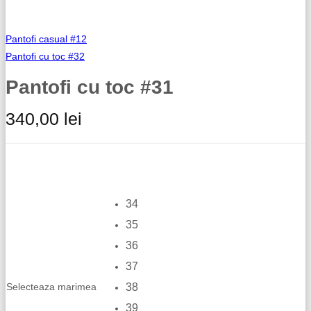
PANTOFI CASUAL
SANDALE
Pantofi casual #12
Pantofi cu toc #32
CIZME
Pantofi cu toc #31
GHETE
340,00
lei
GENTI
BALERINI
PLICURI
RUCSAC
34
35
INFORMATII LIVRARE
36
TABEL DE CULORI
37
CONTACT
Selecteaza marimea
38
39