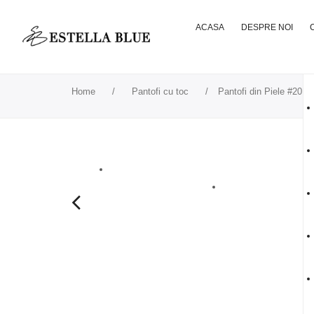
ACASA
DESPRE NOI
Home
/
Pantofi cu toc
/
Pantofi din Piele #20