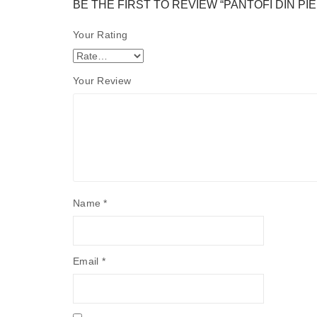
BE THE FIRST TO REVIEW “PANTOFI DIN PIE
Your Rating
Your Review
Name
*
Email
*