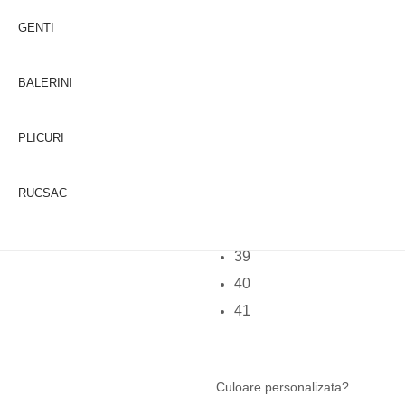
GENTI
BALERINI
SELECTEAZA MARIMEA
34
PLICURI
35
36
RUCSAC
37
38
39
40
41
Culoare personalizata?