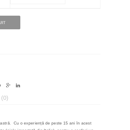
ART
(0)
astră. Cu o experiență de peste 15 ani în acest