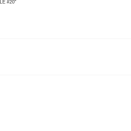
LE #20”