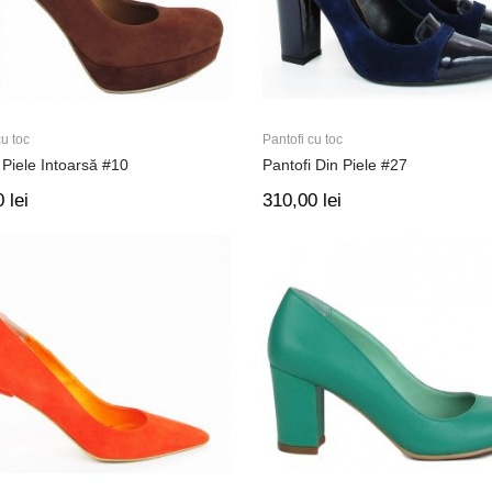
cu toc
Pantofi cu toc
 Piele Intoarsă #10
Pantofi Din Piele #27
0
lei
310,00
lei