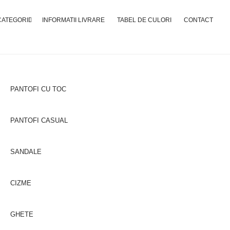
CATEGORII
INFORMATII LIVRARE
TABEL DE CULORI
CONTACT
PANTOFI CU TOC
Pantofi Din Piele #
PANTOFI CASUAL
310,00
lei
SANDALE
CIZME
GHETE