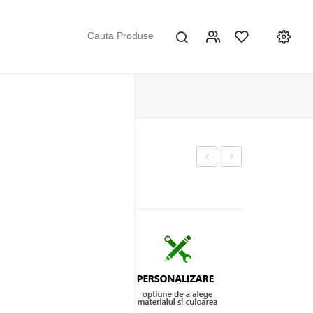
20
din
din
Piele
Piele
#21
#19