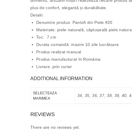
domeniu, artizanii noștri realizează fiecare produs la
plus de confort, eleganță și durabilitate.
Detalii:
Denumire produs: Pantofi din Piele #20
Materiate: piele naturală, căptușeală piele natura
Toc: 7 cm
Durata comandă: maxim 10 zile lucrătoare
Produs realizat manual
Produs manufacturat în România
Livrare: prin curier
ADDITIONAL INFORMATION
SELECTEAZA
34, 35, 36, 37, 38, 39, 40, 4
MARIMEA
REVIEWS
There are no reviews yet.