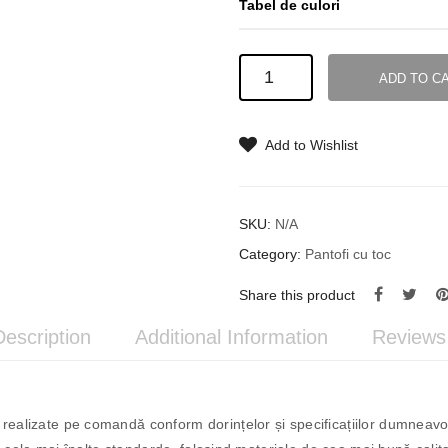
Tabel de culori
Pantofi
ADD TO C
din
Piele
#20
Add to Wishlist
quantity
SKU:
N/A
Category:
Pantofi cu toc
Share this product
Description
Additional Information
Reviews 
ealizate pe comandă conform dorințelor și specificațiilor dumneavo