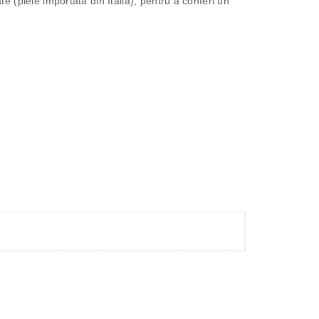
e (piele importată din Italia), pentru a conferi un