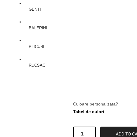
34
GENTI
35
36
BALERINI
37
38
PLICURI
39
40
RUCSAC
41
Culoare personalizata?
Tabel de culori
Ghete
ADD TO C