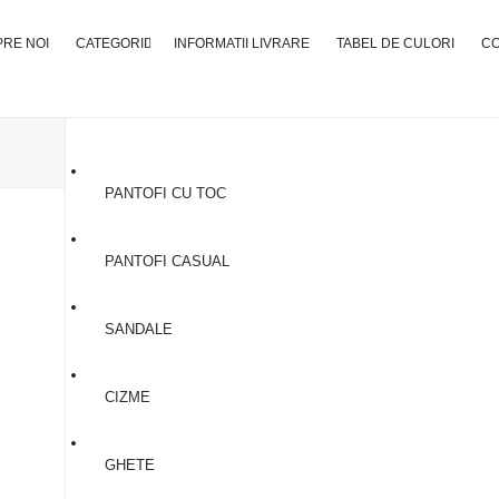
RE NOI
CATEGORII
INFORMATII LIVRARE
TABEL DE CULORI
C
PANTOFI CU TOC
Ghete Din Piele #3
PANTOFI CASUAL
370,00
lei
SANDALE
CIZME
GHETE
SELECTEAZA MARIMEA