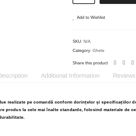
Din
Piele
#39
Add to Wishlist
quantity
SKU:
N/A
Category:
Ghete
Share this product
Description
Additional Information
Reviews 
e realizate pe comandă conform dorințelor și specificațiilor 
are produs la cele mai înalte standarde, folosind materiale de cea
durabilitate.