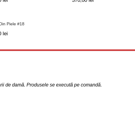
0
lei
370,00
lei
Din Piele #18
0
lei
sorii de damă. Produsele se execută pe comandă.