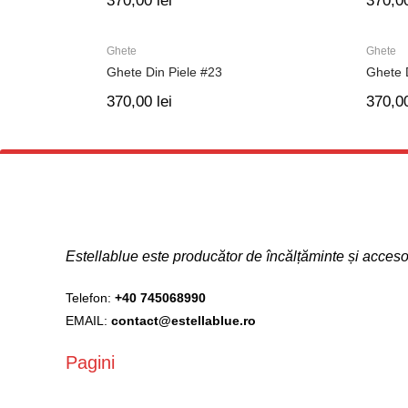
370,00
lei
370,0
Ghete
Ghete
Ghete Din Piele #23
Ghete 
370,00
lei
370,0
Estellablue este producător de încălțăminte și acce
Telefon:
+40 745068990
EMAIL:
contact@estellablue.ro
Pagini