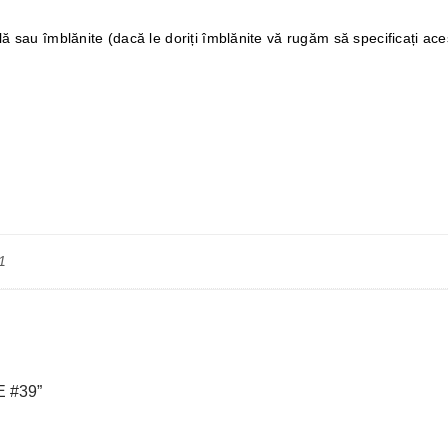
ală sau îmblănite (dacă le doriți îmblănite vă rugăm să specificați a
1
 #39”