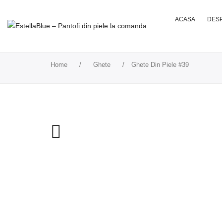
ACASA
DESP
Home
/
Ghete
/
Ghete Din Piele #39