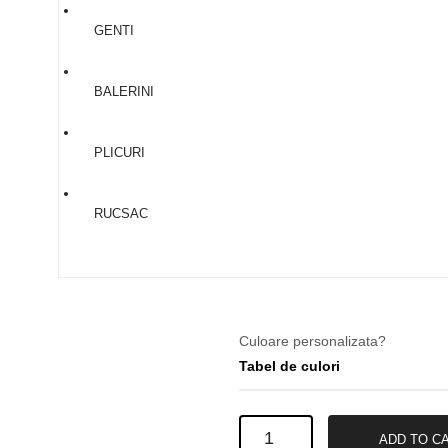
34
GENTI
35
36
BALERINI
37
38
PLICURI
39
40
RUCSAC
41
Culoare personalizata?
Tabel de culori
Ghete
ADD TO C