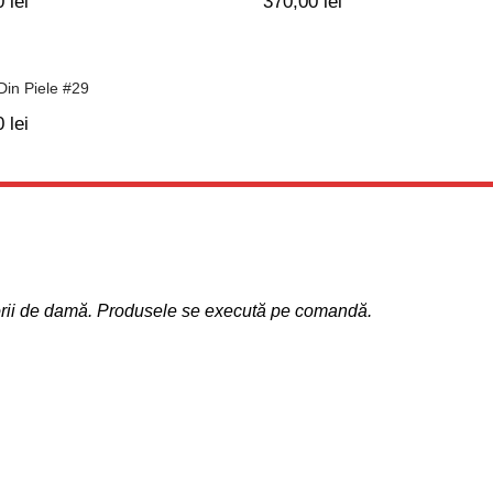
0
lei
370,00
lei
Din Piele #29
0
lei
sorii de damă. Produsele se execută pe comandă.