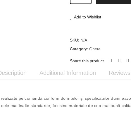
Din
Piele
#23
Add to Wishlist
quantity
SKU:
N/A
Category:
Ghete
Share this product
Description
Additional Information
Reviews 
ealizate pe comandă conform dorințelor și specificațiilor dumneavo
 cele mai înalte standarde, folosind materiale de cea mai bună calitat