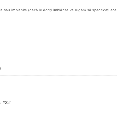
ală sau îmblănite (dacă le doriți îmblănite vă rugăm să specificați a
1
 #23”