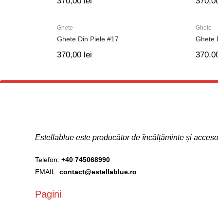
370,00
lei
370,0
Ghete
Ghete
Ghete Din Piele #17
Ghete 
370,00
lei
370,0
Estellablue este producător de încălțăminte și acce
Telefon:
+40 745068990
EMAIL:
contact@estellablue.ro
Pagini