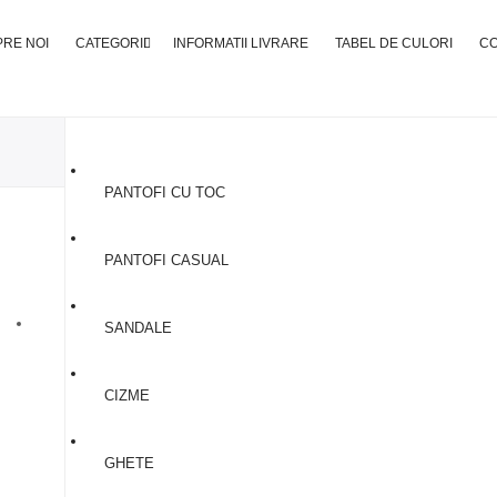
RE NOI
CATEGORII
INFORMATII LIVRARE
TABEL DE CULORI
C
PANTOFI CU TOC
Ghete Din Piele #2
PANTOFI CASUAL
370,00
lei
SANDALE
CIZME
GHETE
SELECTEAZA MARIMEA