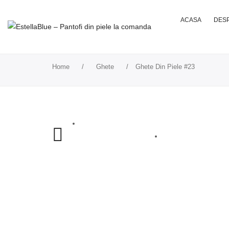
ACASA
DESP
Home
/
Ghete
/
Ghete Din Piele #23