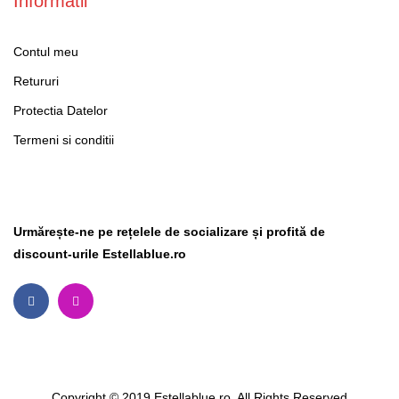
Informatii
Contul meu
Retururi
Protectia Datelor
Termeni si conditii
Social Media
Urmărește-ne pe rețelele de socializare și profită de
discount-urile Estellablue.ro
Copyright © 2019 Estellablue.ro. All Rights Reserved