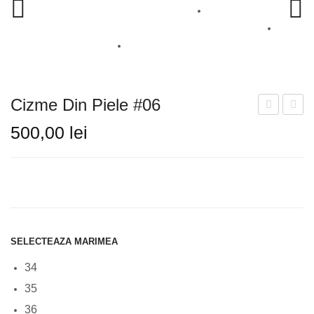
SANDALE
CIZME
GHETE
Cizme Din Piele #06
GENTI
Din
Din
500,00
lei
BALERINI
Piele
Piele
#07
#03
PLICURI
RUCSAC
INFORMATII LIVRARE
SELECTEAZA MARIMEA
TABEL DE CULORI
34
CONTACT
35
36