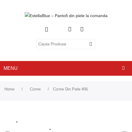
MENU
ACASA
Home
/
Cizme
/
Cizme Din Piele #06
DESPRE NOI
CATEGORII
PANTOFI CU TOC
PANTOFI CASUAL