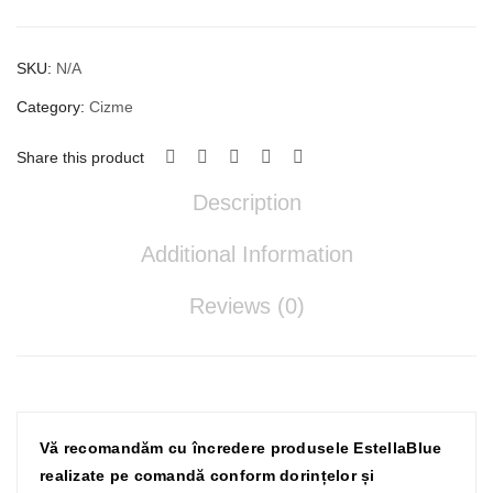
quantity
SKU:
N/A
Category:
Cizme
Share this product
Description
Additional Information
Reviews (0)
Vă recomandăm cu încredere produsele EstellaBlue
realizate pe comandă conform dorințelor și