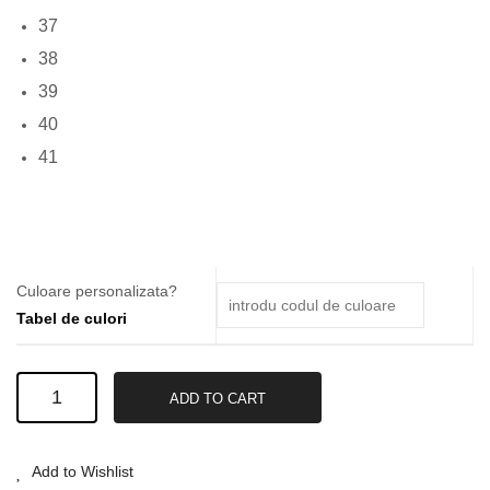
37
38
39
40
41
Culoare personalizata?
Tabel de culori
Cizme
ADD TO CART
Din
Piele
#06
Add to Wishlist