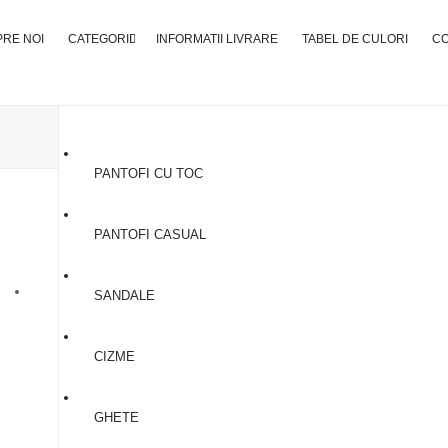
RE NOI
CATEGORII
INFORMATII LIVRARE
TABEL DE CULORI
C
PANTOFI CU TOC
Cizme Din Piele #2
PANTOFI CASUAL
500,00
lei
SANDALE
CIZME
GHETE
SELECTEAZA MARIMEA