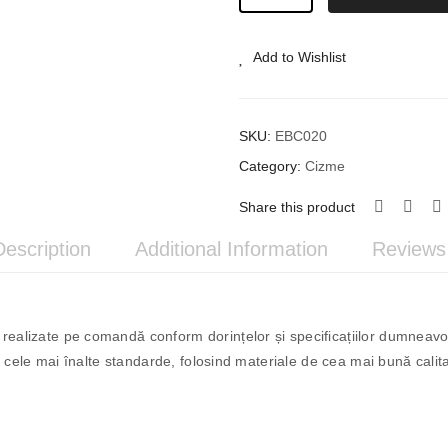
Din
Piele
#20
Add to Wishlist
quantity
SKU:
EBC020
Category:
Cizme
Share this product
Description
Additional Information
Reviews 
ealizate pe comandă conform dorințelor și specificațiilor dumneavo
 cele mai înalte standarde, folosind materiale de cea mai bună calitat