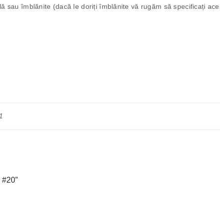
ală sau îmblănite (dacă le doriți îmblănite vă rugăm să specificați a
1
 #20”