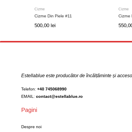
Cizme
Cizme
Cizme Din Piele #11
Cizme 
500,00
lei
550,0
Estellablue este producător de încălțăminte și acce
Telefon:
+40 745068990
EMAIL:
contact@estellablue.ro
Pagini
Despre noi