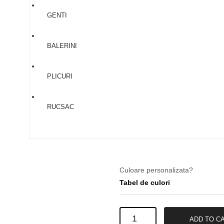
34
GENTI
35
36
BALERINI
37
38
PLICURI
39
40
RUCSAC
41
Culoare personalizata?
Tabel de culori
Cizme
ADD TO C