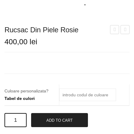
SANDALE
CIZME
Rucsac Din Piele Rosie
GHETE
din
din
400,00
lei
piele
piele
GENTI
neagra
neagr
BALERINI
PLICURI
RUCSAC
Culoare personalizata?
INFORMATII LIVRARE
Tabel de culori
TABEL DE CULORI
Rucsac
CONTACT
ADD TO CART
din
piele