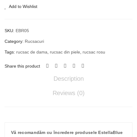
rosie
Add to Wishlist
quantity
SKU:
EBR05
Category:
Rucsacuri
Tags:
rucsac de dama
,
rucsac din piele
,
rucsac rosu
Share this product
Description
Reviews (0)
Vă recomandăm cu încredere produsele EstellaBlue