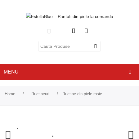
MENU
ACASA
Home
/
Rucsacuri
/
Rucsac din piele rosie
DESPRE NOI
CATEGORII
PANTOFI CU TOC
PANTOFI CASUAL