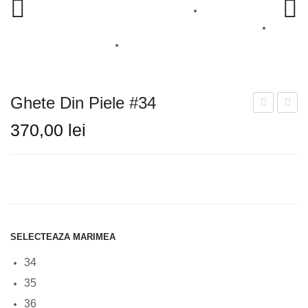
SANDALE
CIZME
GHETE
Ghete Din Piele #34
GENTI
Din
Din
370,00
lei
BALERINI
Piele
Piele
#35
#33
PLICURI
RUCSAC
INFORMATII LIVRARE
SELECTEAZA MARIMEA
TABEL DE CULORI
34
CONTACT
35
36