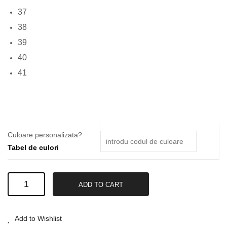
37
38
39
40
41
Culoare personalizata?
Tabel de culori
Ghete
ADD TO CART
Din
Piele
#34
Add to Wishlist