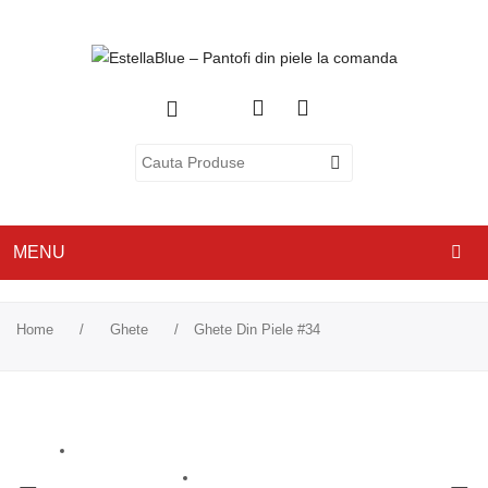
MENU
ACASA
Home
/
Ghete
/
Ghete Din Piele #34
DESPRE NOI
CATEGORII
PANTOFI CU TOC
PANTOFI CASUAL