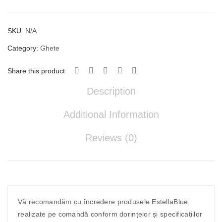
quantity
SKU:
N/A
Category:
Ghete
Share this product
Description
Additional Information
Reviews (0)
Vă recomandăm cu încredere produsele EstellaBlue
realizate pe comandă conform dorințelor și specificațiilor