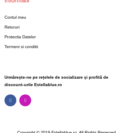
Informatii
Contul meu
Retururi
Protectia Datelor
Termeni si conditii
Social Media
Urmărește-ne pe rețelele de socializare și profită de
discount-urile Estellablue.ro
Copyright © 2019 Estellablue.ro. All Rights Reserved