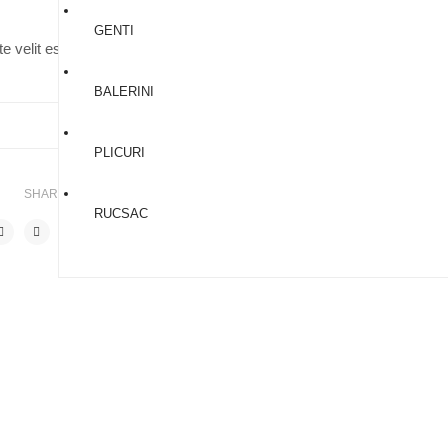
GENTI
e velit esse molestie consequat, vel illum dolore eu feugiat nulla facili
BALERINI
PLICURI
SHARE THIS POST
RUCSAC