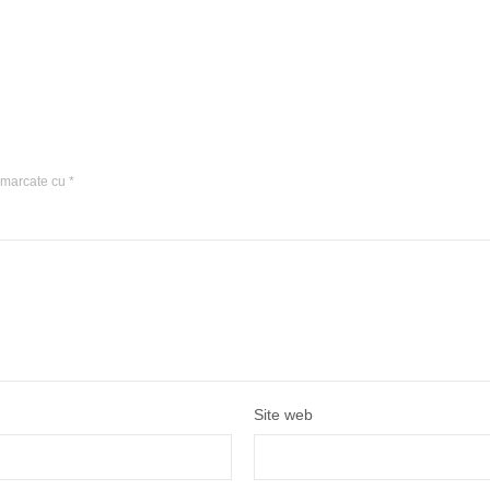
t marcate cu
*
Site web