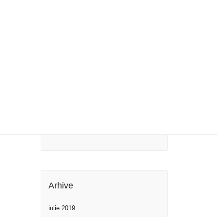
Blog image post
sis.
Post with Gallery
Post with Video
Maecenas ultricies
Comentarii Recente
Arhive
iulie 2019