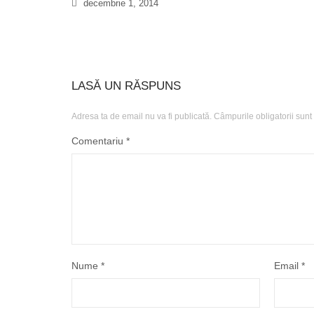
decembrie 1, 2014
LASĂ UN RĂSPUNS
Adresa ta de email nu va fi publicată.
Câmpurile obligatorii sun
Comentariu
*
Nume
*
Email
*