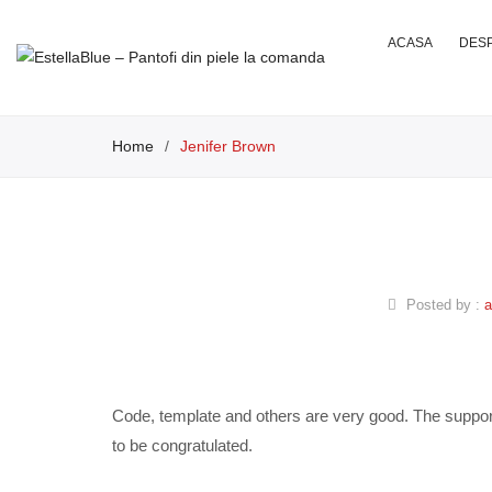
ACASA
DESP
Home
/
Jenifer Brown
Posted by :
a
Code, template and others are very good. The suppo
to be congratulated.