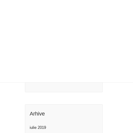
Blog image post
Post with Gallery
Post with Video
Maecenas ultricies
Comentarii Recente
Arhive
iulie 2019