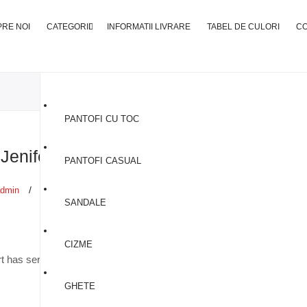
RE NOI
CATEGORII
INFORMATII LIVRARE
TABEL DE CULORI
C
PANTOFI CU TOC
Jenifer Brown
PANTOFI CASUAL
/
dmin
Posted on :
noiembrie 7, 2014
SANDALE
CIZME
rt has served me immediately and solved my problems when I need h
GHETE