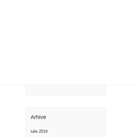
Blog image post
Post with Gallery
Post with Video
Maecenas ultricies
Comentarii Recente
Arhive
iulie 2019