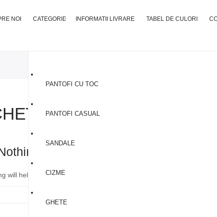
RE NOI
CATEGORII
INFORMATII LIVRARE
TABEL DE CULORI
C
PANTOFI CU TOC
CHETĂ:
PLACE
PANTOFI CASUAL
SANDALE
Nothing Found
CIZME
 will help find a related post.
GHETE